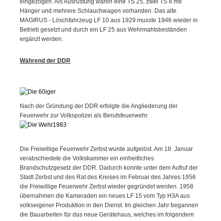
eingezogen. Als Ausrüstung waren eine TS 25, zwei TS 8 mit
Hänger und mehrere Schlauchwagen vorhanden. Das alte
MAGIRUS - Löschfahrzeug LF 10 aus 1929 musste 1946 wieder in
Betrieb gesetzt und durch ein LF 25 aus Wehrmahtsbeständen
ergänzt werden.
Während der DDR
Nach der Gründung der DDR erfolgte die Angliederung der
Feuerwehr zur Volkspolizei als Berufsfeuerwehr.
Die Freiwillige Feuerwehr Zerbst wurde aufgelöst. Am 18. Januar
verabschiedete die Volkskammer ein einheitliches
Brandschutzgesetz der DDR. Dadurch konnte unter dem Aufruf der
Stadt Zerbst und des Rat des Kreises im Februar des Jahres 1956
die Freiwillige Feuerwehr Zerbst wieder gegründet werden. 1958
übernahmen die Kameraden ein neues LF 15 vom Typ H3A aus
volkseigener Produktion in den Dienst. Im gleichen Jahr begannen
die Bauarbeiten für das neue Gerätehaus, welches im folgendem