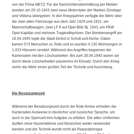
von der Firma METZ. Für die Nachrichtenübermittlung per Melder
wurden am 29.10.1943 zwei neue Motorräder der Marken Zündapp
und Viktoria übergeben. In den Kriegsjahren verfügte die Wehr über
die zwei alten Fahrzeuge aus dem Jahr 1929 und 1931, ein
Mannschaftswagen, zwei LF 8 auf Opel-Blitz Bj. 1943, ein PKW
Opel-Kapitän und mehrere Tragkraftspritzen. Der Bombenangriff am
16.04.1945 legte die Stadt Zerbst in Schutt und Asche. Dabei
kamen 573 Menschen zu Tode und es wurden 4.130 Wohnungen in
1.433 Häusern zerstört. Während des Angriffes begannen die
Kameraden mit den Löscharbeiten. Bis zum 28.04.1945 waren sie
durch diese Löscharbeiten pausenlos im Einsatz. Durch den Krieg
verlor die Wehr einen großen Teil der Technik und Ausrüstung.
Die Besatzungszeit
Während der Besatzungszeit durch die Rote Armee erhielten die
Kameraden Ausweise in deutscher und russischer Sprache, um
auch in der Sperrzeit ihre Aufgabe zu erfüllen. Die alten Uniformen
durften ohne Naziembleme und Abzeichen weiter verwendet
werden und die Technik wurde nicht als Reparationsgut