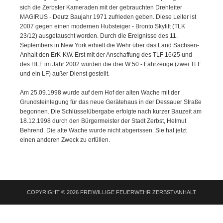
sich die Zerbster Kameraden mit der gebrauchten Drehleiter
MAGIRUS - Deutz Baujahr 1971 zufrieden geben. Diese Leiter ist
2007 gegen einen modernen Hubsteiger - Bronto Skylift (TLK
23/12) ausgetauscht worden. Durch die Ereignisse des 11.
Septembers in New York erhielt die Wehr über das Land Sachsen-
Anhalt den ErK-KW. Erst mit der Anschaffung des TLF 16/25 und
des HLF im Jahr 2002 wurden die drei W 50 - Fahrzeuge (zwei TLF
und ein LF) außer Dienst gestellt.
Am 25.09.1998 wurde auf dem Hof der alten Wache mit der
Grundsteinlegung für das neue Gerätehaus in der Dessauer Straße
begonnen. Die Schlüsselübergabe erfolgte nach kurzer Bauzeit am
18.12.1998 durch den Bürgermeister der Stadt Zerbst, Helmut
Behrend. Die alte Wache wurde nicht abgerissen. Sie hat jetzt
einen anderen Zweck zu erfüllen.
COPYRIGHT © 2026 FREIWILLIGE FEUERWEHR ZERBST/ANHALT