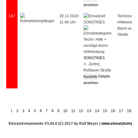
ansehen
147
20.12.2020
Technische
11:48 Uhr
Hilfeleistung
Baum auf
Straße
SONSTIGES
Zerbst,
Roßlauer Straße
Details
ansehen
1
2
3
4
5
6
7
8
9
10
11
12
13
14
15
16
17
18
1
Einsatzkomponente V3.44.0 (C) 2017 by Ralf Meyer (
www.einsatzkompon