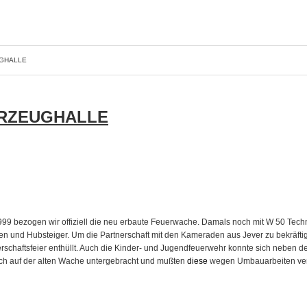
GHALLE
RZEUGHALLE
999 bezogen wir offiziell die neu erbaute Feuerwache. Damals noch mit W 50 Techn
n und Hubsteiger. Um die Partnerschaft mit den Kameraden aus Jever zu bekräftig
erschaftsfeier enthüllt. Auch die Kinder- und Jugendfeuerwehr konnte sich nebe
ch auf der alten Wache untergebracht und mußten
diese
wegen Umbauarbeiten ver