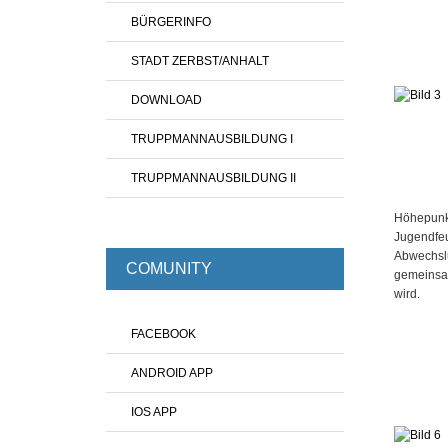
BÜRGERINFO
STADT ZERBST/ANHALT
DOWNLOAD
TRUPPMANNAUSBILDUNG I
TRUPPMANNAUSBILDUNG II
Höhepunkt
Jugendfeu
Abwechslu
COMUNITY
gemeinsam
wird.
FACEBOOK
ANDROID APP
IOS APP