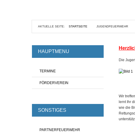
AKTUELLE SEITE:
STARTSEITE
JUGENDFEUERWEHR
Herzli
HAUPTMENU
Die Jugen
TERMINE
FÖRDERVEREIN
Wir treff
lernt Ihr
wie die B
SONSTIGES
Rettungsd
unterstüt
PARTNERFEUERWEHR