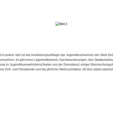
 in jedem Jahr ist das Ausbildungszeltlager der Jugendfeuerwehren der Stadt Zer
erwehren, es gibt einen Lagerwettbewerb, Nachtwanderungen, den Stadtpokalla
ng im Jugendfeuerwehrdienst bieten uns der Dienstsport, einige Überraschungsdi
e Grill- und Filmabende und die jährliche Weihnachtsfeier. All dies stärkt natürl