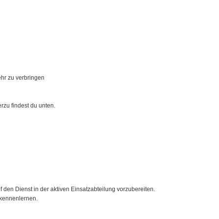
ehr zu verbringen
rzu findest du unten.
 den Dienst in der aktiven Einsatzabteilung vorzubereiten.
 kennenlernen.