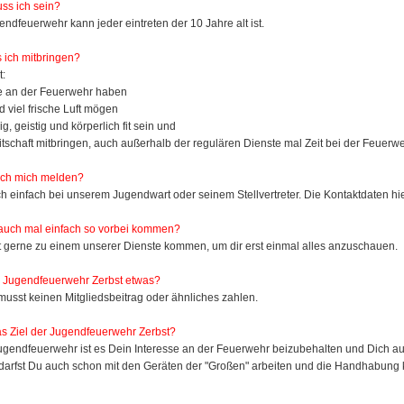
uss ich sein?
endfeuerwehr kann jeder eintreten der 10 Jahre alt ist.
ich mitbringen?
t:
se an der Feuerwehr haben
d viel frische Luft mögen
g, geistig und körperlich fit sein und
eitschaft mitbringen, auch außerhalb der regulären Dienste mal Zeit bei der Feuerw
ich mich melden?
h einfach bei unserem Jugendwart oder seinem Stellvertreter. Die Kontaktdaten hie
auch mal einfach so vorbei kommen?
 gerne zu einem unserer Dienste kommen, um dir erst einmal alles anzuschauen.
e Jugendfeuerwehr Zerbst etwas?
musst keinen Mitgliedsbeitrag oder ähnliches zahlen.
as Ziel der Jugendfeuerwehr Zerbst?
Jugendfeuerwehr ist es Dein Interesse an der Feuerwehr beizubehalten und Dich auf
 darfst Du auch schon mit den Geräten der "Großen" arbeiten und die Handhabung