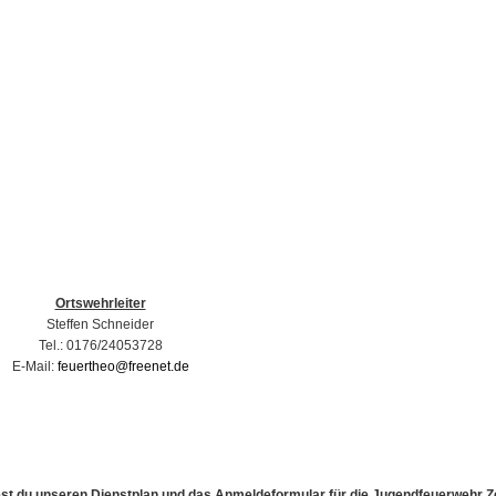
Ortswehrleiter
Steffen Schneider
Tel.: 0176/24053728
E-Mail:
feuertheo@freenet.de
est du unseren Dienstplan und das Anmeldeformular für die Jugendfeuerwehr Z