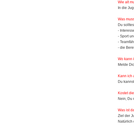
Wie alt m
In die Jug
Was muss 
Du solltes
- Interes
- Sport un
- Teamfähi
- die Ber
Wo kann 
Melde Dic
Kann ich 
Du kannst
Kostet di
Nein, Du 
Was ist d
Ziel der 
Natürlich