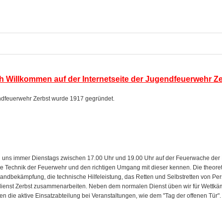
ch Willkommen auf der Internetseite der Jugendfeuerwehr Ze
dfeuerwehr Zerbst wurde 1917 gegründet.
en uns immer Dienstags zwischen 17.00 Uhr und 19.00 Uhr auf der Feuerwache der Fr
 die Technik der Feuerwehr und den richtigen Umgang mit dieser kennen. Die theo
randbekämpfung, die technische Hilfeleistung, das Retten und Selbstretten von Pers
ienst Zerbst zusammenarbeiten. Neben dem normalen Dienst üben wir für Wettkämpf
zen die aktive Einsatzabteilung bei Veranstaltungen, wie dem "Tag der offenen Tür".