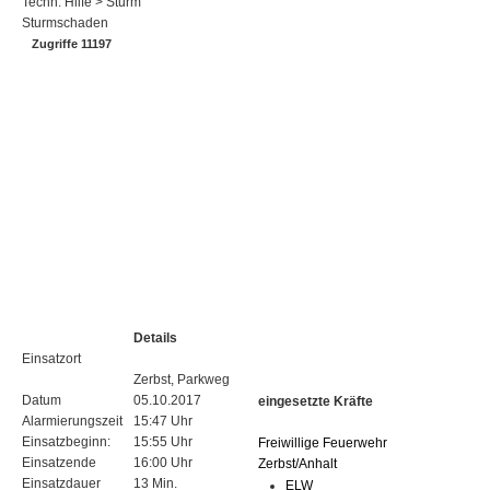
Techn. Hilfe > Sturm
Sturmschaden
Zugriffe 11197
Details
Einsatzort
Zerbst, Parkweg
Datum
05.10.2017
eingesetzte Kräfte
Alarmierungszeit
15:47 Uhr
Einsatzbeginn:
15:55 Uhr
Freiwillige Feuerwehr
Einsatzende
16:00 Uhr
Zerbst/Anhalt
Einsatzdauer
13 Min.
ELW