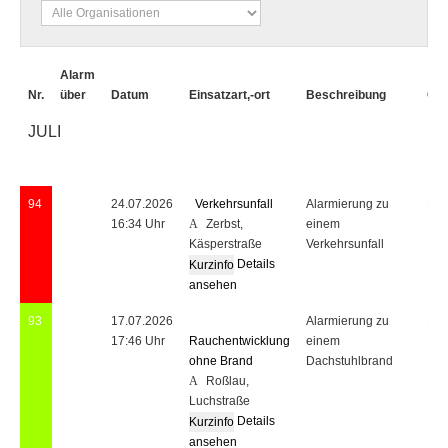
Alarm
Nr.
über
Datum
Einsatzart,-ort
Beschreibung
Org
JULI
94
24.07.2026
Verkehrsunfall
Alarmierung zu
Fre
16:34 Uhr
Zerbst,
einem
Käsperstraße
Verkehrsunfall
Details
ansehen
93
17.07.2026
Alarmierung zu
Fre
17:46 Uhr
Rauchentwicklung
einem
ohne Brand
Dachstuhlbrand
Roßlau,
Luchstraße
Details
ansehen