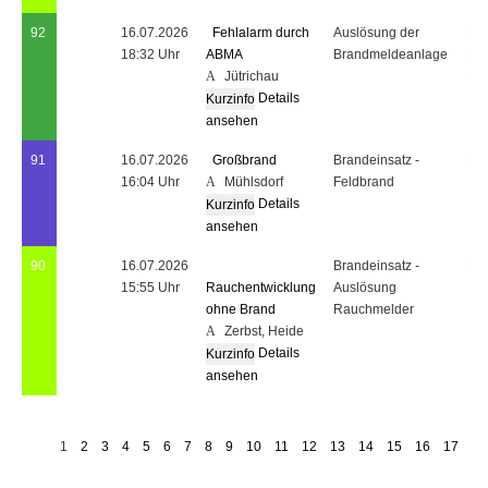
92
16.07.2026
Fehlalarm durch
Auslösung der
Fre
18:32 Uhr
ABMA
Brandmeldeanlage
Fre
Jütrichau
Fre
Details
ansehen
91
16.07.2026
Großbrand
Brandeinsatz -
Fre
16:04 Uhr
Mühlsdorf
Feldbrand
Details
ansehen
90
16.07.2026
Brandeinsatz -
Fre
15:55 Uhr
Rauchentwicklung
Auslösung
ohne Brand
Rauchmelder
Zerbst, Heide
Details
ansehen
1
2
3
4
5
6
7
8
9
10
11
12
13
14
15
16
17
18