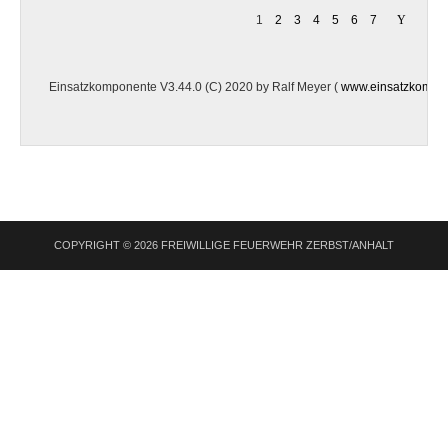
1
2
3
4
5
6
7
Einsatzkomponente V3.44.0 (C) 2020 by Ralf Meyer (
www.einsatzkompo
COPYRIGHT © 2026 FREIWILLIGE FEUERWEHR ZERBST/ANHALT